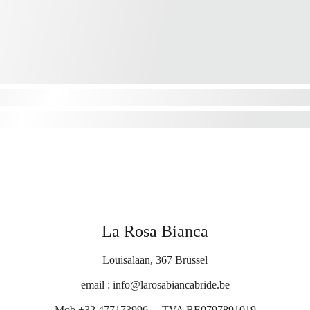
La Rosa Bianca
Louisalaan, 367 Brüssel
email : info@larosabiancabride.be
Ter
Mob +32 477173996.    TVA 
BE0797891019