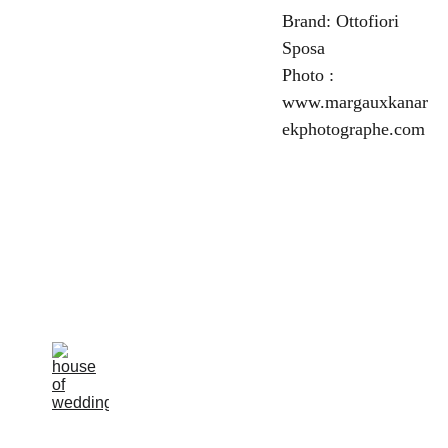
Brand: Ottofiori
Sposa
Photo :
www.margauxkanar
ekphotographe.com
la rosa 
bianca
Avenue Louise, 
367 Brussels 
Terms and 