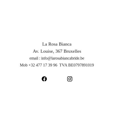
Nous avons été merveilleusement bien accueillies. 
De très belles pièces choisies avec soin et passion, 
dans un cadre magnifique. Je recommande!
La Rosa Bianca
Av. Louise, 367 Bruxelles
email : info@larosabiancabride.be
Mob +32 477 17 39 96  TVA 
BE0797891019
Conditions générales de vente