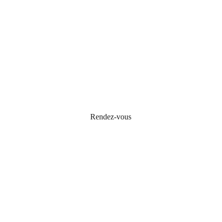
Rendez-vous
La Rosa Bianca, la robe de mariée qui 