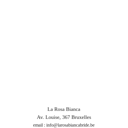
Prénom et Nom*
Adresse mail*
Message*
La Rosa Bianca
Submit
Av. Louise, 367 Bruxelles
email : info@larosabiancabride.be