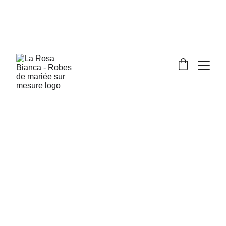
Vivez votre mariage de rêve signé par le Made in 
Italy
Prenez place en première ligne, dégustez un 
merveilleux 
gelato
 sicilien par Amunì et 
appréciez un spectacle de couture italienne!