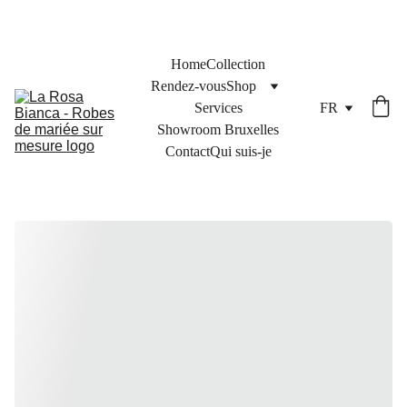
Vivez votre mariage de rêve signé par le Made in Italy
Home
Collection
Rendez-vous
Shop
Services
FR
Showroom Bruxelles
Contact
Qui suis-je