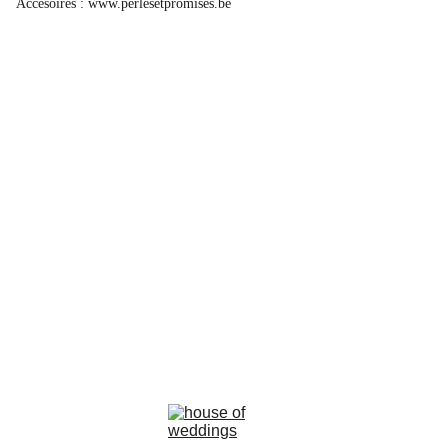
Accesoires : www.perlesetpromises.be
la rosa bianca
Avenue Louise, 367 Brussels 
email : info@larosabiancabride.be
Mob +32 477173996  TVA BE0797891019
Terms and conditions of sale